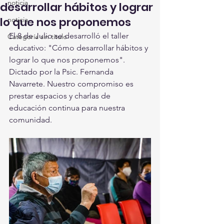
noticia
desarrollar hábitos y lograr
lo que nos proponemos
noticia
El 8 de Julio se desarrolló el taller 
Categoría sin título
educativo: "Cómo desarrollar hábitos y 
lograr lo que nos proponemos". 
Dictado por la Psic. Fernanda 
Navarrete. Nuestro compromiso es 
prestar espacios y charlas de 
educación continua para nuestra 
comunidad. 