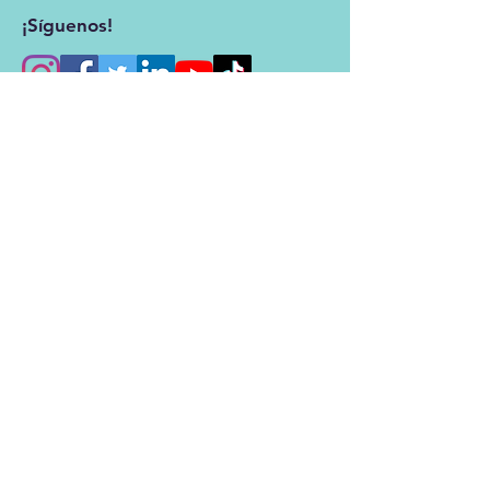
¡Síguenos!
Email
:
fundacion@hospitaldelosvalles.com
Teléfono
:
02 2378 809
Celular:
593
99 339 4071
Dirección: Av. Interoceánica Km 12
1/2 y Av. Florencia. Oficina 001.
Hospital de los Valles, Quito. Ecuador.