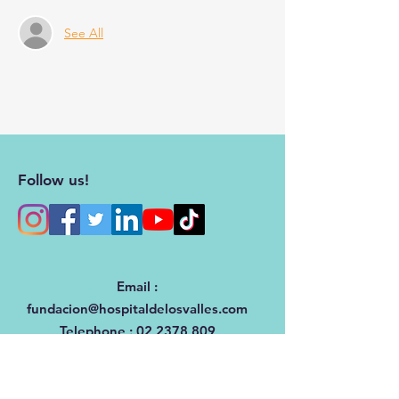
See All
Follow us!
Email
:
fundacion@hospitaldelosvalles.com
Telephone
:
02 2378 809
Address: Av. Interoceánica Km 12 1/2
and Av. Florencia