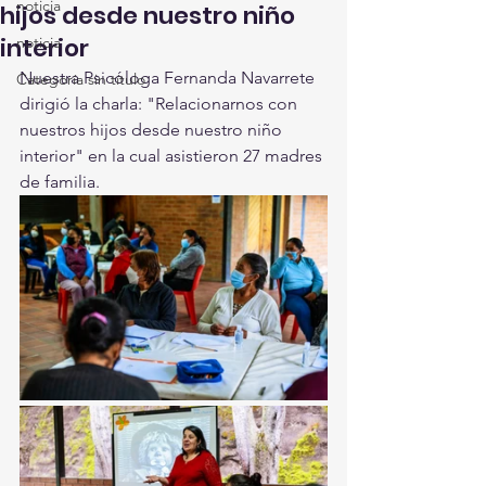
noticia
hijos desde nuestro niño
interior
noticia
Nuestra Psicóloga Fernanda Navarrete 
Categoría sin título
dirigió la charla: "Relacionarnos con 
nuestros hijos desde nuestro niño 
interior" en la cual asistieron 27 madres 
de familia.