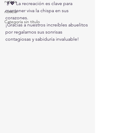
noticia
👴💖 La recreación es clave para 
mantener viva la chispa en sus 
noticia
corazones.
Categoría sin título
¡Gracias a nuestros increíbles abuelitos 
por regalarnos sus sonrisas 
contagiosas y sabiduría invaluable!