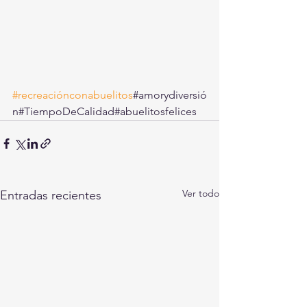
#recreaciónconabuelitos
#amorydiversió
n#TiempoDeCalidad#abuelitosfelices
Ver todo
Entradas recientes